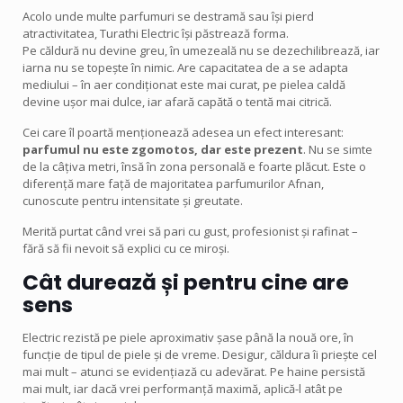
Acolo unde multe parfumuri se destramă sau își pierd
atractivitatea, Turathi Electric își păstrează forma.
Pe căldură nu devine greu, în umezeală nu se dezechilibrează, iar
iarna nu se topește în nimic. Are capacitatea de a se adapta
mediului – în aer condiționat este mai curat, pe pielea caldă
devine ușor mai dulce, iar afară capătă o tentă mai citrică.
Cei care îl poartă menționează adesea un efect interesant:
parfumul nu este zgomotos, dar este prezent
. Nu se simte
de la câțiva metri, însă în zona personală e foarte plăcut. Este o
diferență mare față de majoritatea parfumurilor Afnan,
cunoscute pentru intensitate și greutate.
Merită purtat când vrei să pari cu gust, profesionist și rafinat –
fără să fii nevoit să explici cu ce miroși.
Cât durează și pentru cine are
sens
Electric rezistă pe piele aproximativ șase până la nouă ore, în
funcție de tipul de piele și de vreme. Desigur, căldura îi priește cel
mai mult – atunci se evidențiază cu adevărat. Pe haine persistă
mai mult, iar dacă vrei performanță maximă, aplică-l atât pe