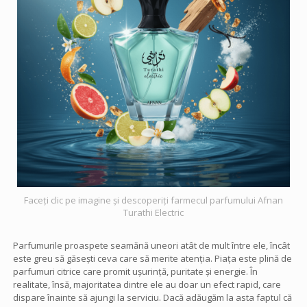
Faceți clic pe imagine și descoperiți farmecul parfumului Afnan
Turathi Electric
Parfumurile proaspete seamănă uneori atât de mult între ele, încât
este greu să găsești ceva care să merite atenția. Piața este plină de
parfumuri citrice care promit ușurință, puritate și energie. În
realitate, însă, majoritatea dintre ele au doar un efect rapid, care
dispare înainte să ajungi la serviciu. Dacă adăugăm la asta faptul că