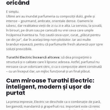
oricând
E simplu.
Ultimii ani au inundat parfumeria cu compoziții dulci, grele și
intense – gourmand, ambrate, orientale dense. Oamenii le
iubesc, dar realitatea vieții de zi cu zi e alta. La serviciu, la școală,
în birouri, pe drum sau pe caniculă nu vrei ceva care umple
încăperea înaintea ta. Toți caută ceva ușor, curat, „plăcut pentru
cei din jur”, dar în același timp non-plictisitor. Iar aici multe
branduri eșuează, pentru că parfumurile fresh alunecă ușor spre
soluții previzibile.
Turathi Electric încearcă altceva:
să dea prospețimii o
structură și o calitate care îi lipsesc adesea. Astfel, parfumul nu
miroase ca un odorizant citric, ci ca o compoziție atent construită
– cu un început clar, un mijloc funcțional și un final plăcut.
Cum miroase Turathi Electric:
inteligent, modern și ușor de
purtat
La prima impresie, Electric se deschide ca o combinație de pară,
bergamotă, mandarină și grapefruit roz. Important este că nimic