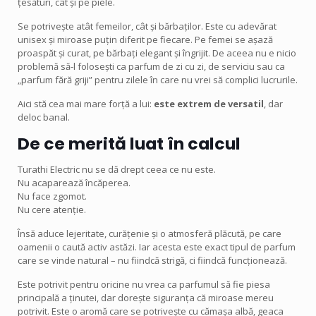
țesături, cât și pe piele.
Se potrivește atât femeilor, cât și bărbaților. Este cu adevărat
unisex și miroase puțin diferit pe fiecare. Pe femei se așază
proaspăt și curat, pe bărbați elegant și îngrijit. De aceea nu e nicio
problemă să-l folosești ca parfum de zi cu zi, de serviciu sau ca
„parfum fără griji” pentru zilele în care nu vrei să complici lucrurile.
Aici stă cea mai mare forță a lui:
este extrem de versatil
, dar
deloc banal.
De ce merită luat în calcul
Turathi Electric nu se dă drept ceea ce nu este.
Nu acaparează încăperea.
Nu face zgomot.
Nu cere atenție.
Însă aduce lejeritate, curățenie și o atmosferă plăcută, pe care
oamenii o caută activ astăzi. Iar acesta este exact tipul de parfum
care se vinde natural – nu fiindcă strigă, ci fiindcă funcționează.
Este potrivit pentru oricine nu vrea ca parfumul să fie piesa
principală a ținutei, dar dorește siguranța că miroase mereu
potrivit. Este o aromă care se potrivește cu cămașa albă, geaca