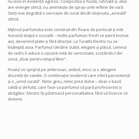
nu iese în evidență agresiv. Compoziția e fluidă, rafinată și, deși
are energie citrică, nu amintește de spray-urile ieftine de vară.
Simți mai degrabă o senzație de curat decât obișnuita „acreală”
citrică.
Mijlocul parfumului este construit din floare de portocal și măr.
Această etapă e crucială – multe parfumuri fresh se pierd tocmai
aici, devenind plate și fără direcție. La Turathi Electric nu se
întâmplă asta. Parfumul rămâne stabil, elegant și plăcut. Lemnul
de cedru îi aduce o ușoară notă de seriozitate, scoțându-l din
zona „doar pentru timpul liber”.
Finalul se sprijină pe ambroxan, ambră, mosc și o atingere
discretă de vanilie. O combinație modernă care oferă persistență
și o „urmă curată”. Nimic greu, nimic prea dulce – doar o bază
caldă și șlefuită, care face ca parfumul să pară profesionist și
atrăgător. Electric își păstrează personalitatea, fără să încerce să
domine.