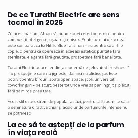
De ce Turathi Electric are sens
tocmai în 2026
Cu acest parfum, Afnan răspunde unei cereri puternice pentru
compoziții inteligente, ușoare și unisex. Poate tocmai de aceea
este comparat cu Ex Nihilo Blue Talisman – nu pentru că ar fi o
copie, ci pentru că operează în aceeași estetică: puritate fără
sterilitate, eleganță fără greutate, prospețime fără banalitate.
Turathi Electric aduce tendința modernă de „elevated freshness”
– o prospețime care nu jignește, dar nici nu plictisește. Este
potrivit pentru birouri, spații open space, școli, universități,
coworkinguri – pe scurt, peste tot unde vrei să pari îngrijit și plăcut,
fără să miroși prea tare.
Acest stil este extrem de popular astăzi, pentru că îți permite să ai
o semnătură olfactivă chiar și acolo unde parfumurile intense nu
se potrivesc.
La ce să te aștepți de la parfum
în viața reală