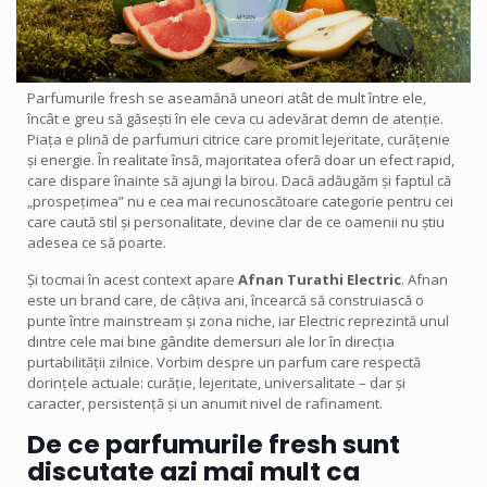
Parfumurile fresh se aseamănă uneori atât de mult între ele,
încât e greu să găsești în ele ceva cu adevărat demn de atenție.
Piața e plină de parfumuri citrice care promit lejeritate, curățenie
și energie. În realitate însă, majoritatea oferă doar un efect rapid,
care dispare înainte să ajungi la birou. Dacă adăugăm și faptul că
„prospețimea” nu e cea mai recunoscătoare categorie pentru cei
care caută stil și personalitate, devine clar de ce oamenii nu știu
adesea ce să poarte.
Și tocmai în acest context apare
Afnan Turathi Electric
. Afnan
este un brand care, de câțiva ani, încearcă să construiască o
punte între mainstream și zona niche, iar Electric reprezintă unul
dintre cele mai bine gândite demersuri ale lor în direcția
purtabilității zilnice. Vorbim despre un parfum care respectă
dorințele actuale: curăție, lejeritate, universalitate – dar și
caracter, persistență și un anumit nivel de rafinament.
De ce parfumurile fresh sunt
discutate azi mai mult ca